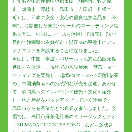
しずおか中部連携中枢都市圏（静岡市、牧之原
市、焼津市、藤枝市、島田市、吉田町、川根本
町）は、日本の安全・安心の優良地方産品を、今
年2月に開催した東京バザールのマーケティング結
果を基に、中国eコマースを活用して販売していく
目的で静岡県の友好都市・浙江省の寧波市にアン
テナエリアを常設することになりました。
今回は、中国（寧波）バザール（地方産品販売促
進団）を派遣し、現地での常設展示・即売・マー
ケティングを実施し、越境eコマースへの理解を深
め、中国消費者への持続的な販売を促進。あわせ
て、静岡県へのインバウンド観光・文化を紹介
し、地方産品をバックアップしていく計画です。
島田市からも茶業などの企業が参加しました。会
場では、島田市緑茶化計画のミュージックビデオ
「SHIMADA GREENTEA SONG」なども放映さ