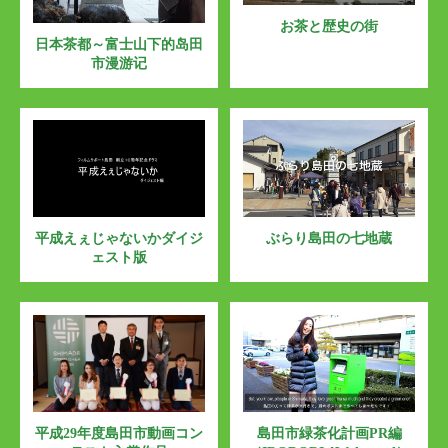
お茶と歴史の街
日本茶都～富士山下的岛田
市漫游记
平成えぇじゃないかダイジ
ぶらり島田の七地蔵
ェスト版
平成29年度島田市動画コン
島田市緑茶化計画PR編