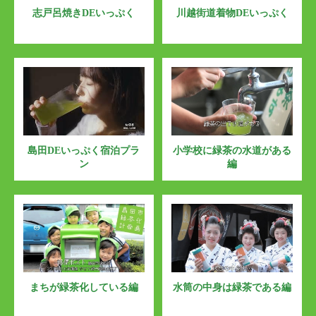
志戸呂焼きDEいっぷく
川越街道着物DEいっぷく
島田DEいっぷく宿泊プラ
小学校に緑茶の水道がある
ン
編
まちが緑茶化している編
水筒の中身は緑茶である編