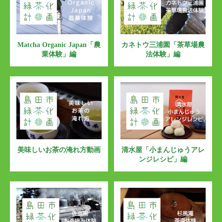
Matcha Organic Japan「農
カネトウ三浦園「茶草場農
業体験」編
法体験」編
美味しいお茶の淹れ方動画
清水屋「小まんじゅうアレ
ンジレシピ」編