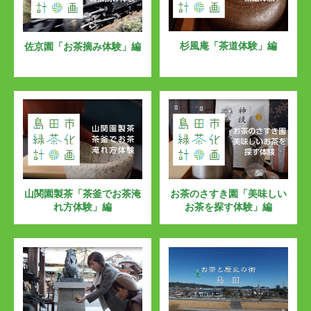
杉風庵「茶道体験」編
佐京園「お茶摘み体験」編
お茶のさすき園「美味しい
山関園製茶「茶釜でお茶淹
お茶を探す体験」編
れ方体験」編