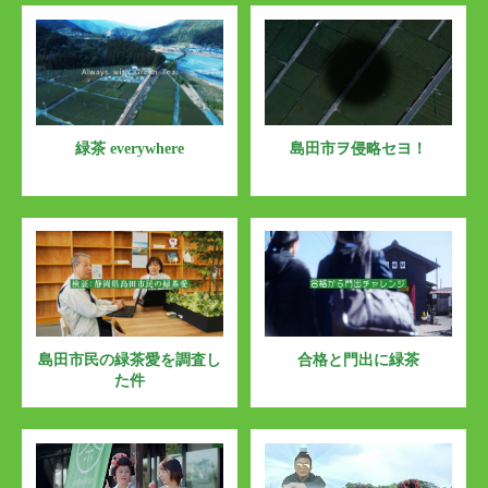
緑茶 everywhere
島田市ヲ侵略セヨ！
島田市民の緑茶愛を調査し
合格と門出に緑茶
た件