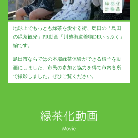
地球上でもっとも緑茶を愛する街、島田の「島田
の緑茶観光」PR動画「川越街道着物DEいっぷく」
編です。
島田市ならではの本場緑茶体験ができる様子を動
画にしました。市民の参加と協力を得て市内各所
で撮影しました。ぜひご覧ください。