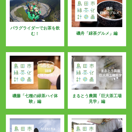
パラグライダーでお茶を飲
磯舟「緑茶グルメ」編
む！
磯藤「七種の緑茶ハイ体
まるとう農園「巨大茶工場
験」編
見学」編