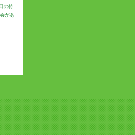
田の特
機会があ