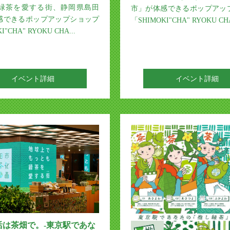
緑茶を愛する街、静岡県島田
市」が体感できるポップアッ
感できるポップアップショップ
「SHIMOKI"CHA" RYOKU CHA
"CHA" RYOKU CHA...
イベント詳細
イベント詳細
活は茶畑で。-東京駅であな