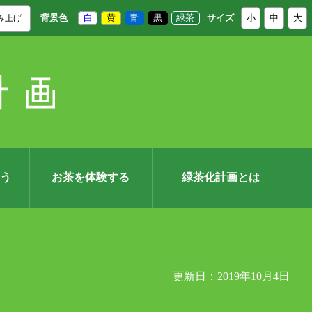
背景色
白
黄
青
黒
緑茶
サイズ
小
中
大
み上げ
う
お茶を体験する
緑茶化計画とは
更新日：2019年10月4日