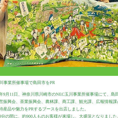
玉川事業所催事場で島田市をPR
年9月11日、神奈川県川崎市の
NEC玉川事業所催事場にて、島
営振興会、茶業振興会、農林課、商工課、観光課、広報情報課
特産品や魅力をPRするブースを出店しました。
30分の間に、約900人ものお客様が来場し、大盛況となりました