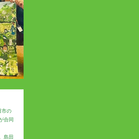
田市の
が合同
。島田