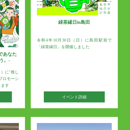
緑茶縁日in島田
令和4年10月30日（日）に島田駅前で
「緑茶縁日」を開催しました
であなた
う。-
月）に"推し
プロモーシ
します
イベント詳細