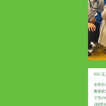
NEC
令和元
農業経
で市の
1時間