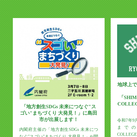
地球上で
「SHIM
COLL
「地方創生SDGs 未来につなぐ"ス
ゴい"まちづくり 大発見！」に島田
市が出展します！
令和7年9
までの1
内閣府主催の「地方創生SDGs 未来につ
COLLE
なぐ”スゴい”まちづくり 大発見！」が開