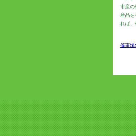
市産の
産品を
れば、
催事場出